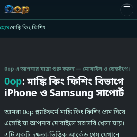
0op
হোম
›
মাঙ্কি কিং ফিশিং
0op এ আপনার যাত্রা শুরু করুন — মোবাইল ও ডেস্কটপে।
0op
: মাঙ্কি কিং ফিশিং বিভাগে
iPhone ও Samsung সাপোর্ট
আমরা 0op প্ল্যাটফর্মে মাঙ্কি কিং ফিশিং গেম নিয়ে
এসেছি যা আপনার মোবাইলে সরাসরি খেলা যায়।
এটি একটি দক্ষতা-ভিত্তিক আর্কেড গেম যেখানে