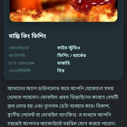
মাঙ্কি কিং ফিশিং
প্রোভাইডার
লাইভ স্টুডিও
ক্যাটাগরি
ফিশিং / আর্কেড
RTP রেফারেন্স
মাঝারি
ভোলাটিলিটি
নিম্ন
আমাদের অ্যাপ ডাউনলোড করে আপনি যেকোনো সময়
খেলতে পারবেন। মোবাইল-প্রথম ডিজাইনের কারণে গেমটি
দ্রুত লোড হয় এবং ন্যূনতম ডেটা ব্যবহার করে। বিকাশ,
স্থানীয় পেমেন্ট বা মোবাইল ব্যাংকিংের মাধ্যমে আপনি
সহজেই আপনার অ্যাকাউন্টে তহবিল যোগ করতে পারেন।