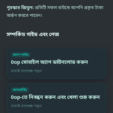
পুরস্কার জিতুন:
প্রতিটি সফল রাউন্ডে আপনি প্রকৃত টাকা
অর্জন করতে পারেন।
সম্পর্কিত গাইড এবং পেজ
অ্যাপ গাইড
0op মোবাইল অ্যাপ ডাউনলোড করুন
যাচাই সাপেক্ষে পড়ুন
অনবোর্ডিং
0op-তে নিবন্ধন করুন এবং খেলা শুরু করুন
যাচাই সাপেক্ষে পড়ুন