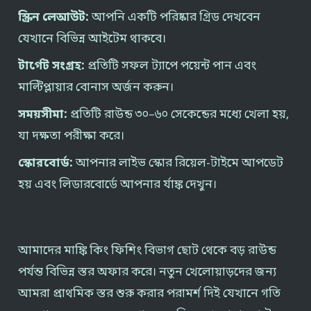
স্ক্রিন লেআউট:
আপনি একটি পরিষ্কার গ্রিড দেখবেন
যেখানে বিভিন্ন আইটেম থাকবে।
টার্গেট সংগ্রহ:
প্রতিটি সফল ট্যাপে পয়েন্ট পান এবং
মাল্টিপ্লায়ার বোনাস অর্জন করুন।
সময়সীমা:
প্রতিটি রাউন্ড ৩০–৬০ সেকেন্ডের মধ্যে খেলা হয়,
যা দক্ষতা পরীক্ষা করে।
স্কোরবোর্ড:
আপনার লাইভ স্কোর রিয়েল-টাইমে আপডেট
হয় এবং লিডারবোর্ডে আপনার র্যাঙ্ক দেখুন।
আমাদের মাঙ্কি কিং ফিশিং বিভাগ ছোট থেকে বড় রাউন্ড
পর্যন্ত বিভিন্ন স্তর অফার করে। নতুন খেলোয়াড়দের জন্য
আমরা প্রাথমিক স্তর শুরু করার পরামর্শ দিই যেখানে গতি